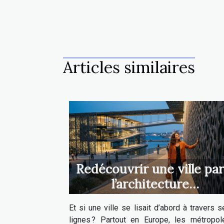
Articles similaires
Redécouvrir une ville par
l’architecture
contemporaine : un
Et si une ville se lisait d’abord à travers 
voyage sensoriel inédit
lignes ? Partout en Europe, les métropol