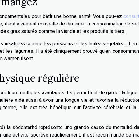
s mangez
es fondamentales pour bâtir une bonne santé. Vous pouvez
consul
e, il est vivement conseillé de diminuer la consommation de se
cides gras saturés comme la viande et les produits laitiers.
s insaturés comme les poissons et les huiles végétales. Il en
 et les légumes. Il a été cliniquement prouvé qu’en consomman
on s’amenuisent.
hysique régulière
ur leurs multiples avantages. Ils permettent de garder la ligne
ulière aide aussi à avoir une longue vie et favorise la réducti
terme, elle est très bénéfique sur l’activité cérébrale et la
té) la sédentarité représente une grande cause de mortalité d
une activité sportive régulièrement, il est recommandé de ma