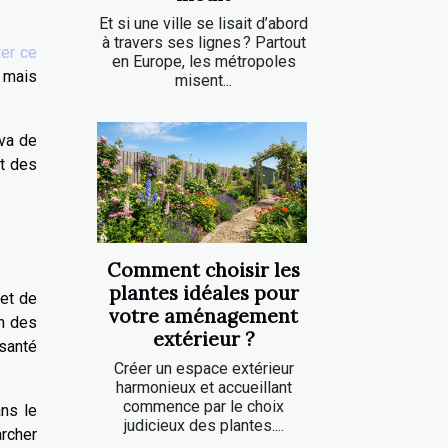
Et si une ville se lisait d’abord
à travers ses lignes ? Partout
ter ce
en Europe, les métropoles
l mais
misent...
 va de
t des
Comment choisir les
plantes idéales pour
 et de
votre aménagement
on des
extérieur ?
 santé
Créer un espace extérieur
harmonieux et accueillant
commence par le choix
ans le
judicieux des plantes....
rcher