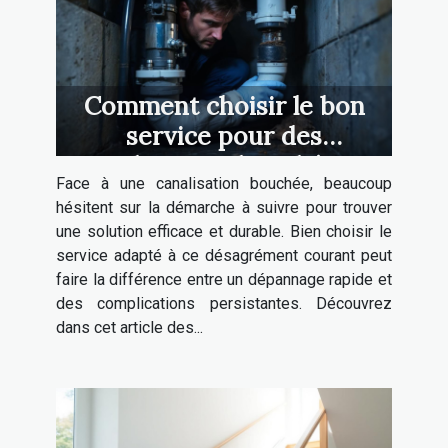
Comment choisir le bon
service pour des
canalisations bouchées ?
Face à une canalisation bouchée, beaucoup
hésitent sur la démarche à suivre pour trouver
une solution efficace et durable. Bien choisir le
service adapté à ce désagrément courant peut
faire la différence entre un dépannage rapide et
des complications persistantes. Découvrez
dans cet article des...