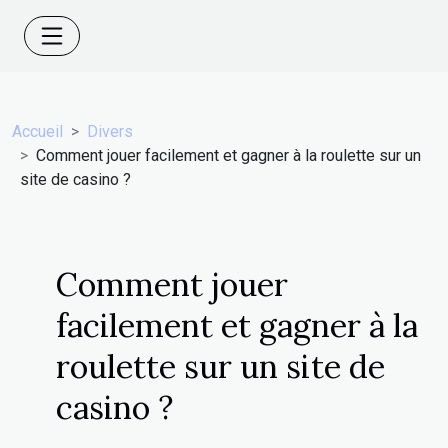
Accueil
Divers
Comment jouer facilement et gagner à la roulette sur un
site de casino ?
Comment jouer
facilement et gagner à la
roulette sur un site de
casino ?