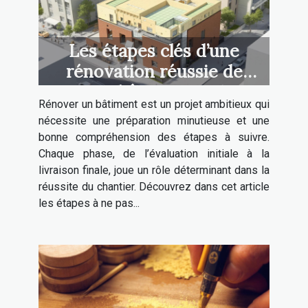
Les étapes clés d’une
rénovation réussie de
bâtiment
Rénover un bâtiment est un projet ambitieux qui
nécessite une préparation minutieuse et une
bonne compréhension des étapes à suivre.
Chaque phase, de l’évaluation initiale à la
livraison finale, joue un rôle déterminant dans la
réussite du chantier. Découvrez dans cet article
les étapes à ne pas...