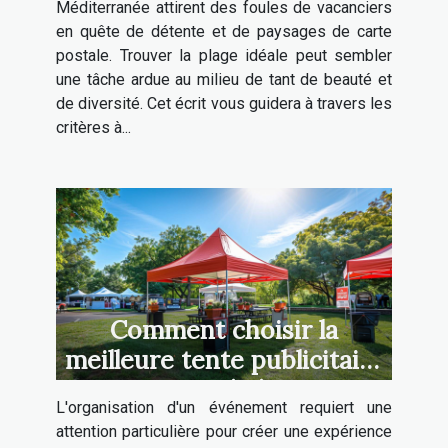
Méditerranée attirent des foules de vacanciers
en quête de détente et de paysages de carte
postale. Trouver la plage idéale peut sembler
une tâche ardue au milieu de tant de beauté et
de diversité. Cet écrit vous guidera à travers les
critères à...
Comment choisir la
meilleure tente publicitaire
pour votre événement
L'organisation d'un événement requiert une
attention particulière pour créer une expérience