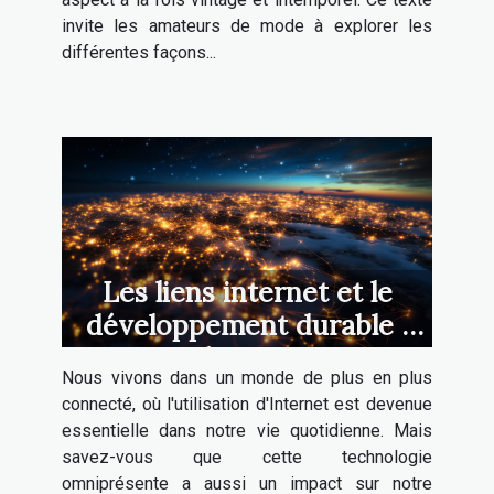
invite les amateurs de mode à explorer les
différentes façons...
Les liens internet et le
développement durable :
quel rapport ?
Nous vivons dans un monde de plus en plus
connecté, où l'utilisation d'Internet est devenue
essentielle dans notre vie quotidienne. Mais
savez-vous que cette technologie
omniprésente a aussi un impact sur notre