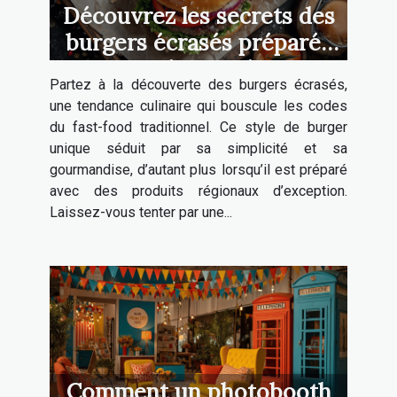
Découvrez les secrets des
burgers écrasés préparés
avec des produits
Partez à la découverte des burgers écrasés,
régionaux
une tendance culinaire qui bouscule les codes
du fast-food traditionnel. Ce style de burger
unique séduit par sa simplicité et sa
gourmandise, d’autant plus lorsqu’il est préparé
avec des produits régionaux d’exception.
Laissez-vous tenter par une...
Comment un photobooth