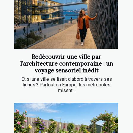
Redécouvrir une ville par
l’architecture contemporaine : un
voyage sensoriel inédit
Et si une ville se lisait d’abord à travers ses
lignes ? Partout en Europe, les métropoles
misent...