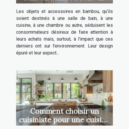
plus résistants ?
Les objets et accessoires en bambou, qu’ils
soient destinés à une salle de bain, à une
cuisine, à une chambre ou autre, séduisent les
consommateurs désireux de faire attention à
leurs achats mais, surtout, à l’impact que ces
derniers ont sur l’environnement. Leur design
épuré et leur aspect...
Comment choisir un
cuisiniste pour une cuisine
sur mesure et durable