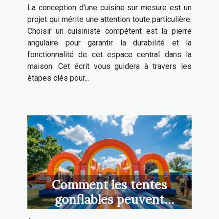
La conception d'une cuisine sur mesure est un
projet qui mérite une attention toute particulière.
Choisir un cuisiniste compétent est la pierre
angulaire pour garantir la durabilité et la
fonctionnalité de cet espace central dans la
maison. Cet écrit vous guidera à travers les
étapes clés pour...
Comment les tentes
gonflables peuvent
dynamiser vos événements