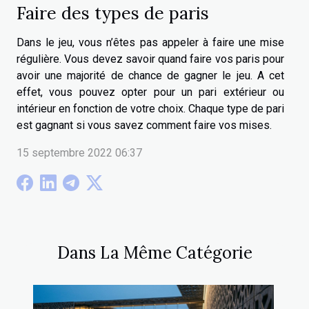
Faire des types de paris
Dans le jeu, vous n’êtes pas appeler à faire une mise
régulière. Vous devez savoir quand faire vos paris pour
avoir une majorité de chance de gagner le jeu. A cet
effet, vous pouvez opter pour un pari extérieur ou
intérieur en fonction de votre choix. Chaque type de pari
est gagnant si vous savez comment faire vos mises.
15 septembre 2022 06:37
Dans La Même Catégorie