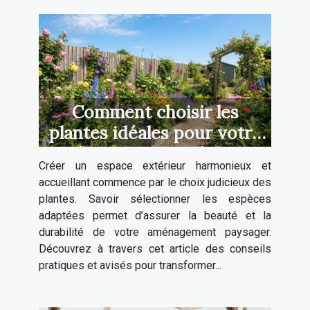
Comment choisir les
plantes idéales pour votre
aménagement extérieur ?
Créer un espace extérieur harmonieux et
accueillant commence par le choix judicieux des
plantes. Savoir sélectionner les espèces
adaptées permet d’assurer la beauté et la
durabilité de votre aménagement paysager.
Découvrez à travers cet article des conseils
pratiques et avisés pour transformer...