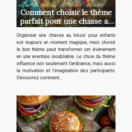
Comment choisir le thème
parfait pour une chasse au
trésor pour enfants
Organiser une chasse au trésor pour enfants
est toujours un moment magique, mais choisir
le bon thème peut transformer cet événement
en une aventure inoubliable. Le choix du thème
influence non seulement l'ambiance, mais aussi
la motivation et l'imagination des participants.
Découvrez comment...