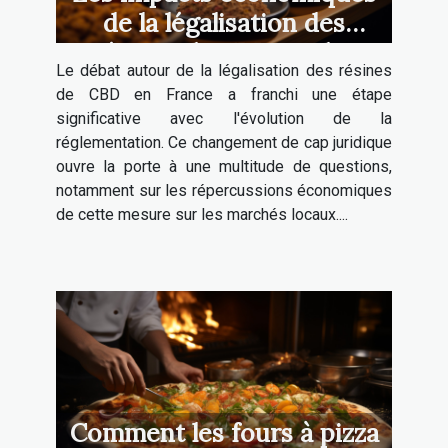
de la légalisation des
résines de CBD sur les
Le débat autour de la légalisation des résines
marchés locaux français
de CBD en France a franchi une étape
significative avec l'évolution de la
réglementation. Ce changement de cap juridique
ouvre la porte à une multitude de questions,
notamment sur les répercussions économiques
de cette mesure sur les marchés locaux....
Comment les fours à pizza