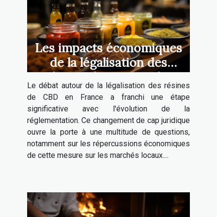
Les impacts économiques
de la légalisation des
résines de CBD sur les
Le débat autour de la légalisation des résines
marchés locaux français
de CBD en France a franchi une étape
significative avec l'évolution de la
réglementation. Ce changement de cap juridique
ouvre la porte à une multitude de questions,
notamment sur les répercussions économiques
de cette mesure sur les marchés locaux....