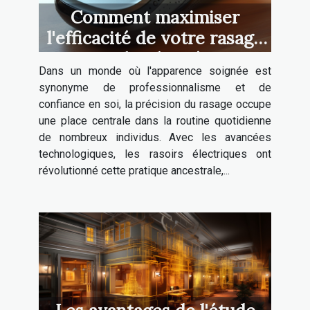
Comment maximiser
l'efficacité de votre rasage
avec les dernières
Dans un monde où l'apparence soignée est
technologies de rasoirs
synonyme de professionnalisme et de
électriques
confiance en soi, la précision du rasage occupe
une place centrale dans la routine quotidienne
de nombreux individus. Avec les avancées
technologiques, les rasoirs électriques ont
révolutionné cette pratique ancestrale,...